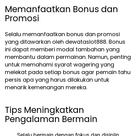
Memanfaatkan Bonus dan
Promosi
Selalu memanfaatkan bonus dan promosi
yang ditawarkan oleh dewataslot888. Bonus
ini dapat memberi modal tambahan yang
membantu dalam permainan. Namun, penting
untuk memahami syarat wagering yang
melekat pada setiap bonus agar pemain tahu
persis apa yang harus dilakukan untuk
menarik kemenangan mereka.
Tips Meningkatkan
Pengalaman Bermain
Selalu bermain dengan fokus dan disiplin.