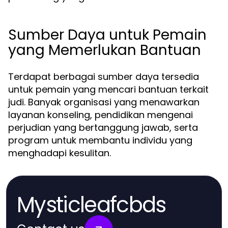
Sumber Daya untuk Pemain
yang Memerlukan Bantuan
Terdapat berbagai sumber daya tersedia
untuk pemain yang mencari bantuan terkait
judi. Banyak organisasi yang menawarkan
layanan konseling, pendidikan mengenai
perjudian yang bertanggung jawab, serta
program untuk membantu individu yang
menghadapi kesulitan.
Mysticleafcbds